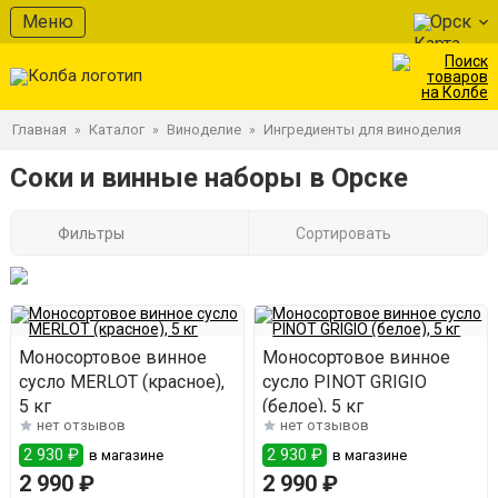
Меню
Орск
Главная
Каталог
Виноделие
Ингредиенты для виноделия
»
»
»
Соки и винные наборы в Орске
Фильтры
Сортировать
Моносортовое винное
Моносортовое винное
сусло MERLOT (красное),
сусло PINOT GRIGIO
5 кг
(белое), 5 кг
нет отзывов
нет отзывов
2 930 ₽
2 930 ₽
в магазине
в магазине
2 990 ₽
2 990 ₽