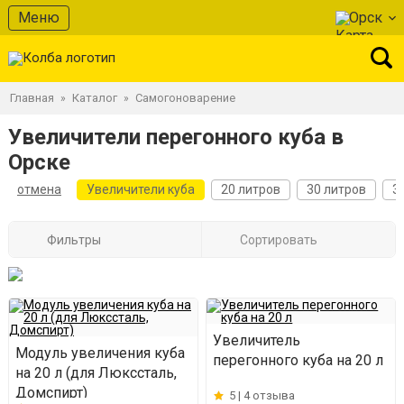
Меню
Орск
Главная
Каталог
Самогоноварение
»
»
Увеличители перегонного куба в
Орске
отмена
Увеличители куба
20 литров
30 литров
3
Фильтры
Сортировать
Увеличитель
Модуль увеличения куба
перегонного куба на 20 л
на 20 л (для Люкссталь,
Домспирт)
5 |
4 отзыва