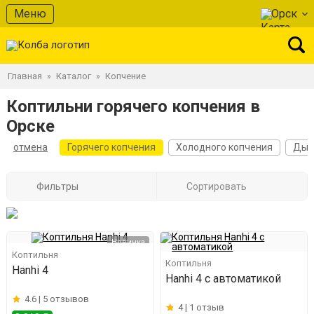
Меню
Орск
Главная
Каталог
Копчение
»
»
Коптильни горячего копчения в
Орске
отмена
Горячего копчения
Холодного копчения
Дым
Фильтры
Сортировать
Новинка
Коптильня
Коптильня
Hanhi 4
Hanhi 4 с автоматикой
4.6 |
5 отзывов
4 |
1 отзыв