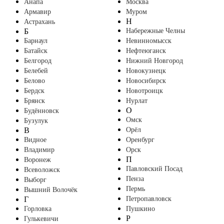
Анапа
Москва
Армавир
Муром
Н
Астрахань
Б
Набережные Челны
Барнаул
Невинномысск
Батайск
Нефтеюганск
Белгород
Нижний Новгород
Белебей
Новокузнецк
Белово
Новосибирск
Бердск
Новотроицк
Брянск
Нурлат
О
Будённовск
Омск
Бузулук
В
Орёл
Видное
Оренбург
Владимир
Орск
П
Воронеж
Павловский Посад
Всеволожск
Пенза
Выборг
Пермь
Вышний Волочёк
Г
Петропавловск
Горловка
Пушкино
Р
Гулькевичи