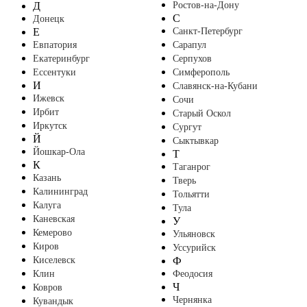
Д
Ростов-на-Дону
С
Донецк
Е
Санкт-Петербург
Евпатория
Сарапул
Екатеринбург
Серпухов
Ессентуки
Симферополь
И
Славянск-на-Кубани
Ижевск
Сочи
Ирбит
Старый Оскол
Иркутск
Сургут
Й
Сыктывкар
Йошкар-Ола
Т
К
Таганрог
Казань
Тверь
Калининград
Тольятти
Калуга
Тула
Каневская
У
Кемерово
Ульяновск
Киров
Уссурийск
Киселевск
Ф
Клин
Феодосия
Ч
Ковров
Чернянка
Кувандык