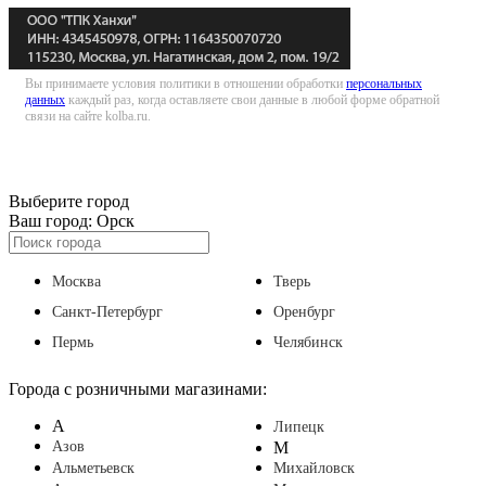
Вы принимаете условия политики в отношении обработки
персональных
данных
каждый раз, когда оставляете свои данные в любой форме обратной
связи на сайте kolba.ru.
Выберите город
Ваш город:
Орск
Москва
Тверь
Санкт-Петербург
Оренбург
Пермь
Челябинск
Города с розничными магазинами:
А
Липецк
Азов
М
Альметьевск
Михайловск