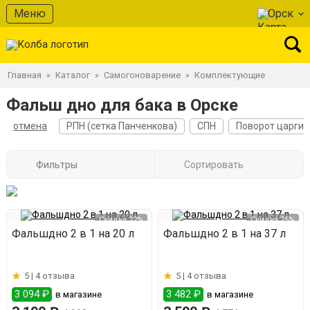
Меню
Орск
Главная
Каталог
Самогоноварение
Комплектующие
»
»
»
Фальш дно для бака в Орске
отмена
РПН (сетка Панченкова)
СПН
Поворот царги
Фильтры
Сортировать
Скидка 22%
Скидка 25%
Фальшдно 2 в 1 на 20 л
Фальшдно 2 в 1 на 37 л
5 |
4 отзыва
5 |
4 отзыва
3 094 ₽
3 482 ₽
в магазине
в магазине