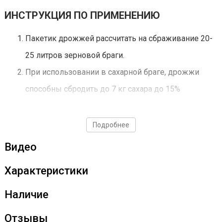
ИНСТРУКЦИЯ ПО ПРИМЕНЕНИЮ
Пакетик дрожжей рассчитать на сбраживание 20-
25 литров зерновой браги.
При использовании в сахарной браге, дрожжи
способны сбродить до 7 кг сахара до 15%
градусов, но оптимальнее использовать их при
работе с чисто зерновым суслом или солодовым
Подробнее
экстрактом. Альтернативно можно комбинировать
Видео
зерновое сусло и солодовый экстракт-даже
Характеристики
просто 2 кг темного солодового экстракта в
сочетании с 5,5 кг сахара (или декстрозы) дадут
Наличие
брагу с достойными "вискарными"
Отзывы