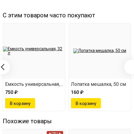
характеристиками
Приготовьте 20-25 литров сусла температурой 20-
С этим товаром часто покупают
30 С и добавьте прямо туда содержимое пакетика.
Хорошенько перемешайте и убедитесь, что все
содержимое растворилось. Оставьте бродить при
температуре 22-28 С.
Время брожения составляет около 7 дней. Перед
дистилляцией брагу можно охладить и снять с
дрожжевого осадка с помощью переливного
Емкость универсальная, 32 л
Лопатка мешалка, 50 см
750 ₽
160 ₽
сифона.
Дрожжи использовать строго по инструкции!
Похожие товары
★СВЦ★